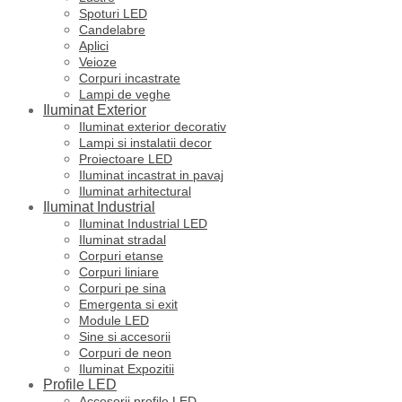
Spoturi LED
Candelabre
Aplici
Veioze
Corpuri incastrate
Lampi de veghe
Iluminat Exterior
Iluminat exterior decorativ
Lampi si instalatii decor
Proiectoare LED
Iluminat incastrat in pavaj
Iluminat arhitectural
Iluminat Industrial
Iluminat Industrial LED
Iluminat stradal
Corpuri etanse
Corpuri liniare
Corpuri pe sina
Emergenta si exit
Module LED
Sine si accesorii
Corpuri de neon
Iluminat Expozitii
Profile LED
Accesorii profile LED