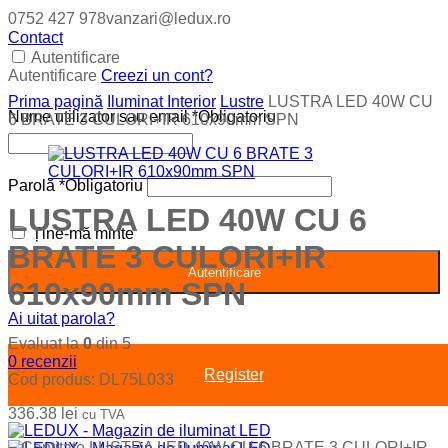
0752 427 978
vanzari@ledux.ro
Contact
Autentificare
Autentificare
Creezi un cont?
Prima pagină
Iluminat Interior
Lustre
LUSTRA LED 40W CU
Nume utilizator sau email
*
Obligatoriu
6 BRATE 3 CULORI+IR 610x90mm SPN
Parolă
*
Obligatoriu
LUSTRA LED 40W CU 6
Ține-mă minte
BRATE 3 CULORI+IR
Autentificare
610x90mm SPN
Ai uitat parola?
Evaluat la
0
din 5
0
recenzii
Register
Cod produs:
DL75L033
336.38
lei
cu TVA
−
Cantitate LUSTRA LED 40W CU 6 BRATE 3 CULORI+IR