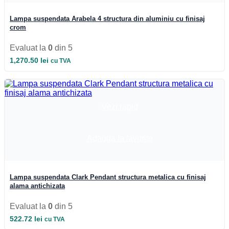
Iluminat Industrial
Iluminat Industrial
Lampa suspendata Arabela 4 structura din aluminiu cu finisaj
Iluminat Industrial LED
crom
Iluminat stradal
Iluminat Industrial
Evaluat la
0
din 5
Iluminat Expozitii
Module LED
1,270.50
lei
cu TVA
Automatizari si Smart
Vezi rapid
Adauga la favorite
Lampa suspendata Clark Pendant structura metalica cu finisaj
alama antichizata
Evaluat la
0
din 5
522.72
lei
cu TVA