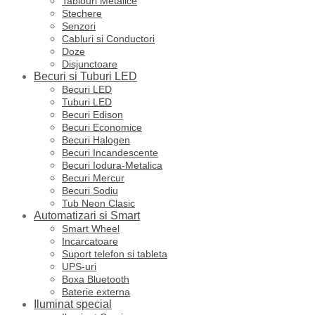
Tablouri Metalice
Stechere
Senzori
Cabluri si Conductori
Doze
Disjunctoare
Becuri si Tuburi LED
Becuri LED
Tuburi LED
Becuri Edison
Becuri Economice
Becuri Halogen
Becuri Incandescente
Becuri Iodura-Metalica
Becuri Mercur
Becuri Sodiu
Tub Neon Clasic
Automatizari si Smart
Smart Wheel
Incarcatoare
Suport telefon si tableta
UPS-uri
Boxa Bluetooth
Baterie externa
Iluminat special