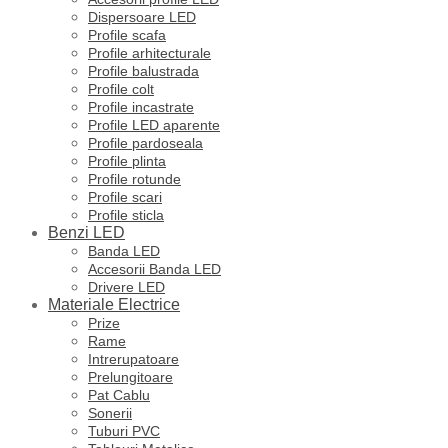
Dispersoare LED
Profile scafa
Profile arhitecturale
Profile balustrada
Profile colt
Profile incastrate
Profile LED aparente
Profile pardoseala
Profile plinta
Profile rotunde
Profile scari
Profile sticla
Benzi LED
Banda LED
Accesorii Banda LED
Drivere LED
Materiale Electrice
Prize
Rame
Intrerupatoare
Prelungitoare
Pat Cablu
Sonerii
Tuburi PVC