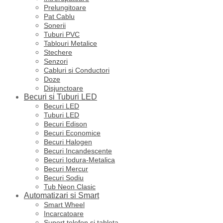
Prelungitoare
Pat Cablu
Sonerii
Tuburi PVC
Tablouri Metalice
Stechere
Senzori
Cabluri si Conductori
Doze
Disjunctoare
Becuri si Tuburi LED
Becuri LED
Tuburi LED
Becuri Edison
Becuri Economice
Becuri Halogen
Becuri Incandescente
Becuri Iodura-Metalica
Becuri Mercur
Becuri Sodiu
Tub Neon Clasic
Automatizari si Smart
Smart Wheel
Incarcatoare
Suport telefon si tableta