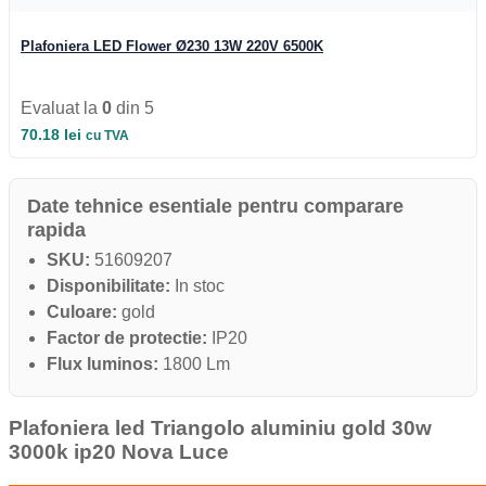
Iluminat Industrial
Iluminat Industrial
Plafoniera LED Flower Ø230 13W 220V 6500K
Iluminat Industrial LED
Iluminat stradal
Iluminat Industrial
Iluminat Expozitii
Evaluat la
0
din 5
Module LED
70.18
lei
cu TVA
Automatizari si Smart
Date tehnice esentiale pentru comparare
rapida
SKU:
51609207
Disponibilitate:
In stoc
Culoare:
gold
Factor de protectie:
IP20
Flux luminos:
1800 Lm
Plafoniera led Triangolo aluminiu gold 30w
3000k ip20 Nova Luce