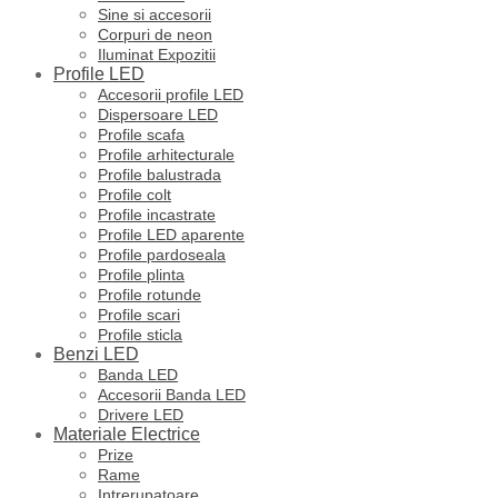
Sine si accesorii
Corpuri de neon
Iluminat Expozitii
Profile LED
Accesorii profile LED
Dispersoare LED
Profile scafa
Profile arhitecturale
Profile balustrada
Profile colt
Profile incastrate
Profile LED aparente
Profile pardoseala
Profile plinta
Profile rotunde
Profile scari
Profile sticla
Benzi LED
Banda LED
Accesorii Banda LED
Drivere LED
Materiale Electrice
Prize
Rame
Intrerupatoare