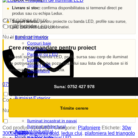
Livrare si stoc:
confirma disponibilitatea si termenul direct pe
produs sau cu echipa Ledux.
CATEGORII LEDUX
Suport tehnic:
pentru proiecte cu banda LED, profile sau surse,
Coș (
0
)
Închide
CATEGORII LEDUX
poti cere verificarea combinatiei.
Nu ai produse in cos.
Iluminat Interior
Corpuri baie
Cere recomandare pentru proiect
Plafoniere
Panouri cu LED
Nu esti sigur ce banda LED, profil, sursa sau corp de iluminat
Lustre
se potriveste? Trimite poza spatiului sau lista de produse si iti
Spoturi LED
recomandam solutia corecta.
Candelabre
Aplici
Veioze
0752 427 978
Suna: 0752 427 978
Corpuri incastrate
vanzari@ledux.ro
Lampi de veghe
0
0.00
lei
Iluminat Exterior
Coș (
0
)
Închide
Iluminat exterior decorativ
Trimite cerere
Lampi si instalatii decor
Nu ai produse in cos.
Proiectoare LED
Iluminat incastrat in pavaj
Iluminat arhitectural
Cod produs:
51609207
Categorie:
Plafoniere
Etichete:
30w
Iluminat Industrial
Acasa
3000k ip20
,
aluminiu gold
,
ledux cluj
,
plafoniera led triangolo
Produse Recente
Iluminat Industrial LED