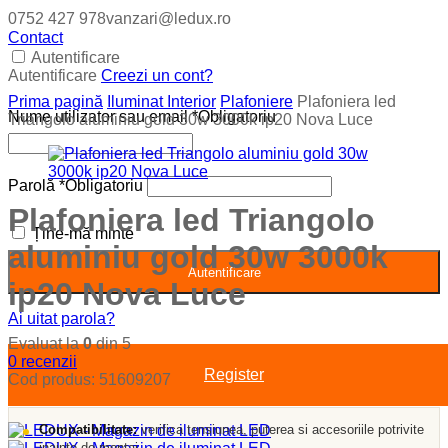
0752 427 978
vanzari@ledux.ro
Contact
Autentificare
Autentificare
Creezi un cont?
Prima pagină
Iluminat Interior
Plafoniere
Plafoniera led
Nume utilizator sau email
*
Obligatoriu
Triangolo aluminiu gold 30w 3000k ip20 Nova Luce
Parolă
*
Obligatoriu
Plafoniera led Triangolo
Ține-mă minte
aluminiu gold 30w 3000k
Autentificare
ip20 Nova Luce
Ai uitat parola?
Evaluat la
0
din 5
0
recenzii
Register
Cod produs:
51609207
Compatibilitate:
verifica tensiunea, puterea si accesoriile potrivite
inainte de montaj.