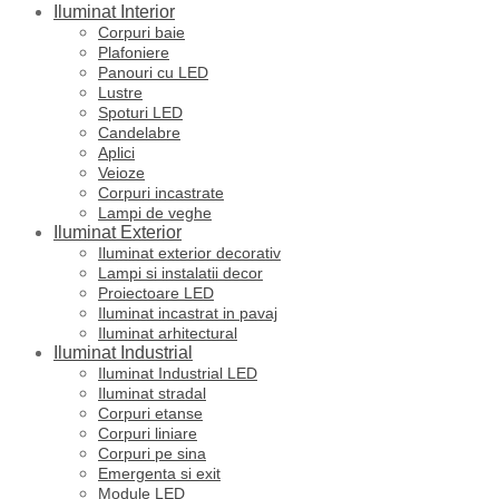
Iluminat Interior
Corpuri baie
Plafoniere
Panouri cu LED
Lustre
Spoturi LED
Candelabre
Aplici
Veioze
Corpuri incastrate
Lampi de veghe
Iluminat Exterior
Iluminat exterior decorativ
Lampi si instalatii decor
Proiectoare LED
Iluminat incastrat in pavaj
Iluminat arhitectural
Iluminat Industrial
Iluminat Industrial LED
Iluminat stradal
Corpuri etanse
Corpuri liniare
Corpuri pe sina
Emergenta si exit
Module LED