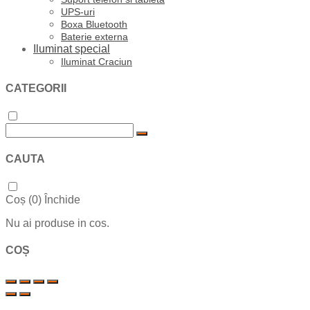
UPS-uri
Boxa Bluetooth
Baterie externa
Iluminat special
Iluminat Craciun
CATEGORII
CAUTA
Coș (
0
)
Închide
Nu ai produse in cos.
COȘ